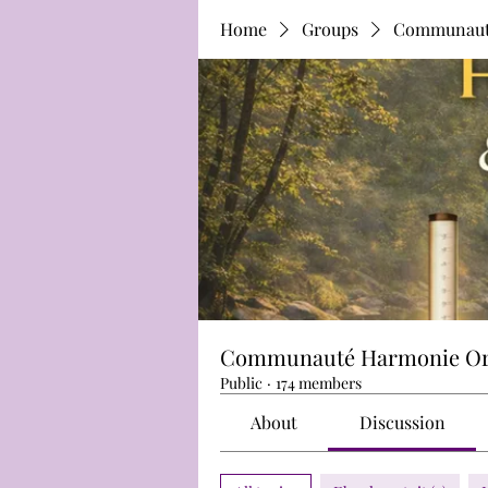
Home
Groups
Communauté
Communauté Harmonie Ori
Public
·
174 members
About
Discussion