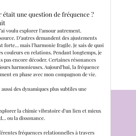
ur était une question de fréquence ?
it
 j’ai voulu explorer l’amour autrement.
 source. D’autres demandent des ajustements 
st forte… mais l’harmonie fragile. Je sais de quoi 
 les couleurs en relations. Pendant longtemps, je 
ais pas encore décoder. Certaines résonances 
jours harmonieuses. Aujourd’hui, la fréquence 
inement en phase avec mon compagnon de vie.
it aussi des dynamiques plus subtiles une 
explorer la chimie vibratoire d’un lien et mieux 
d… ou la dissonance.
férentes fréquences relationnelles à travers 