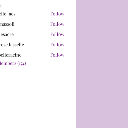
s
lle_aes
Follow
aes
assoli
Follow
li
esacre
Follow
re
rese.lasselle
Follow
asselle
belleracine
Follow
racine
Members (174)