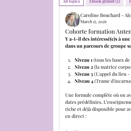
All topics
Ebook gratuit (2)
Caroline Bouchard - Alc
March 17, 2026
Cohorte formation Antenn
Y a-t-il des intéressé(e)s à un
dans un parcours de groupe su
Niveau 1
 (tous les bases de
Niveau 2
 (la matrice corpor
Niveau 3
 (L'appel du lieu 
NIveau 4
 (Trame d'incarna
Une formule complète où on ava
dates prédéfinies. L’enseigneme
riche et déjà disponible pour a
en direct :