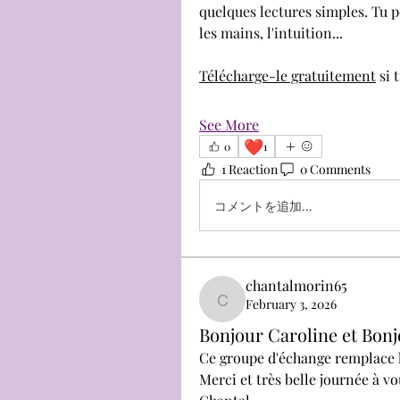
quelques lectures simples. Tu peu
les mains, l'intuition...
Télécharge-le gratuitement
 si 
See More
❤️
0
1
1 Reaction
0 Comments
コメントを追加…
chantalmorin65
February 3, 2026
chantalmorin65
Bonjour Caroline et Bon
Ce groupe d'échange remplace 
Merci et très belle journée à vo