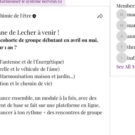
Harmoniser le système nerveux (1)
Member
mae
himie de l'être
maelle_
mam
mamasso
e de Lecher à venir !
ann
e cohorte de groupe débutant en avril ou mai, 
annesac
the
r 1 an ?
therese.l
isa
 l'antenne et de l'Énergétique)
isabelle
See All 
elle et le véhicule de l'âme)
- Harmonisation maison et jardin...)
tion et le chemin de vie)
nce ensemble, un module à la fois, avec des 
nt de base se fait sur une plateforme en ligne, 
vancer à ton rythme + des rencontres de groupe 