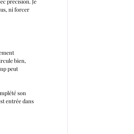
ec précision. Je 
us, ni forcer 
lement 
rcule bien, 
amp peut 
omplété son 
st entrée dans 