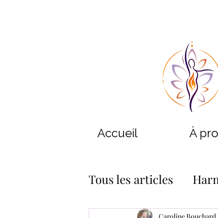
Accueil
À pr
Tous les articles
Harm
Harmonisation des l
Caroline Bouchard -