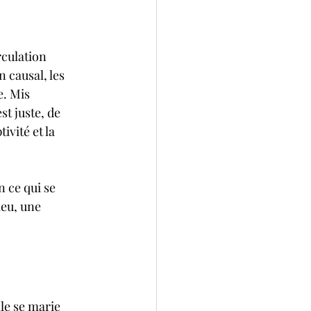
rculation 
 causal, les 
. Mis 
t juste, de 
vité et la 
 ce qui se 
ieu, une 
le se marie 