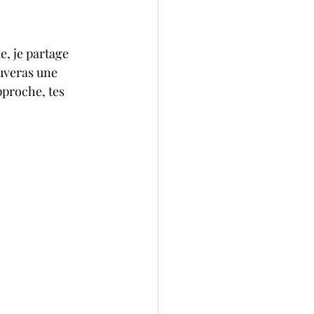
e, je partage 
ouveras une 
pproche, tes 