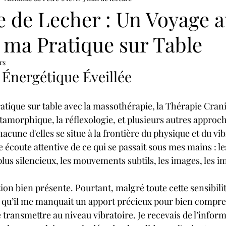
e de Lecher : Un Voyage 
 ma Pratique sur Table
rs
 Énergétique Éveillée
tique sur table avec la massothérapie, la Thérapie Cranio
tamorphique, la réflexologie, et plusieurs autres approch
une d'elles se situe à la frontière du physique et du vib
ne écoute attentive de ce qui se passait sous mes mains : le
plus silencieux, les mouvements subtils, les images, les i
tion bien présente. Pourtant, malgré toute cette sensibilité
 qu’il me manquait un apport précieux pour bien compren
transmettre au niveau vibratoire. Je recevais de l’inform