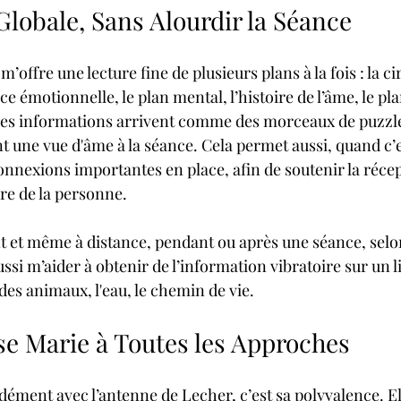
lobale, Sans Alourdir la Séance
 m’offre une lecture fine de plusieurs plans à la fois : la ci
e émotionnelle, le plan mental, l’histoire de l’âme, le plan
Ces informations arrivent comme des morceaux de puzzle
 une vue d'âme à la séance. Cela permet aussi, quand c’es
nnexions importantes en place, afin de soutenir la récepti
ure de la personne.
ant et même à distance, pendant ou après une séance, selon
ussi m’aider à obtenir de l’information vibratoire sur un l
des animaux, l'eau, le chemin de vie.
se Marie à Toutes les Approches
dément avec l’antenne de Lecher, c’est sa polyvalence. El