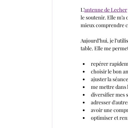
L’
antenne de Lecher
le soutenir. Elle m’a
mieux comprendre ce q
Aujourd’hui, je l’uti
table. Elle me perm
repérer rapideme
choisir le bon a
ajuster la séanc
me mettre dans l
diversifier mes 
adresser d'autre
avoir une compré
optimiser et ren