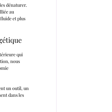
les dénaturer. 
lliée au 
luide et plus 
gétique
térieure qui 
tion, nous 
omie 
nt un outil, un 
ent dans les 