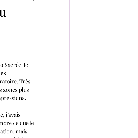
au
 Sacrée, le 
es 
ratoire. Très 
s zones plus 
mpressions.
, j’avais 
dre ce que le 
ation, mais 