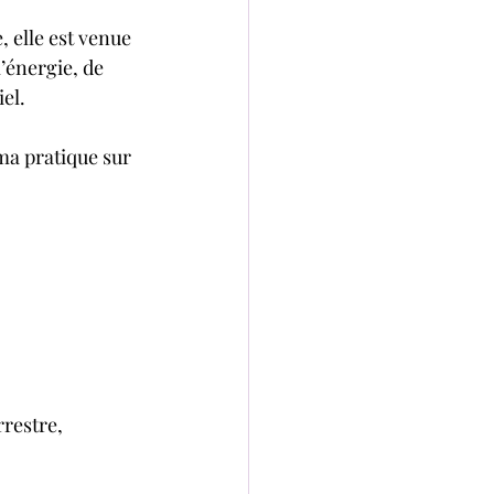
, elle est venue 
’énergie, de 
el.
ma pratique sur 
rrestre,