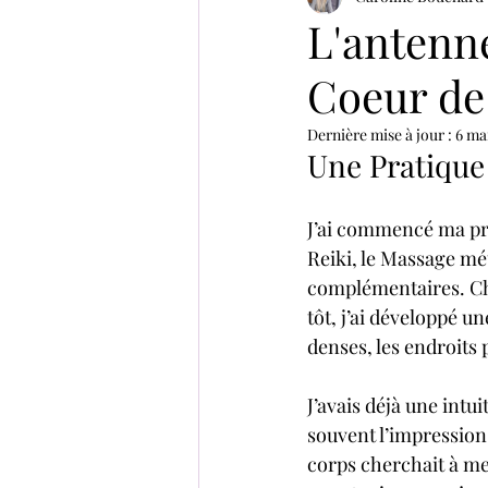
L'antenn
Coeur de
Dernière mise à jour :
6 ma
Une Pratique
J’ai commencé ma pra
Reiki, le Massage mé
complémentaires. Chac
tôt, j’ai développé u
denses, les endroits 
J’avais déjà une intui
souvent l’impression
corps cherchait à me 