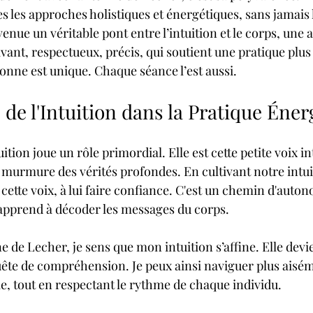
s les approches holistiques et énergétiques, sans jamais 
enue un véritable pont entre l’intuition et le corps, une a
vant, respectueux, précis, qui soutient une pratique plus f
onne est unique. Chaque séance l’est aussi.
de l'Intuition dans la Pratique Éner
ition joue un rôle primordial. Elle est cette petite voix in
 murmure des vérités profondes. En cultivant notre intui
ette voix, à lui faire confiance. C'est un chemin d'auton
 apprend à décoder les messages du corps. 
e de Lecher, je sens que mon intuition s’affine. Elle devie
te de compréhension. Je peux ainsi naviguer plus aisém
e, tout en respectant le rythme de chaque individu.