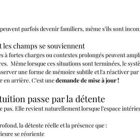
 peuvent parfois devenir familiers, même s’ils sont incon
t les champs se souviennent
s à fortes charges ou contextes prolongés peuvent amplif
res.  Même lorsque ces situations sont terminées, le syst
server une forme de mémoire subtile et l'a réactiver pa
r en arrière. C’est une 
demande de mise à jour !
ntuition passe par la détente
e pas. Elle revient naturellement lorsque l’espace intérieu
rofond, la détente réelle et la présence que :
rieure se réoriente