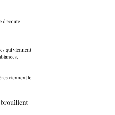
é d’écoute 
les qui viennent 
ambiances, 
ères viennent le 
 brouillent 