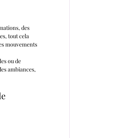
ations, des 
s, tout cela 
 ces mouvements 
les ou de 
 des ambiances, 
le