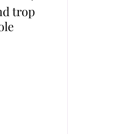
nd trop
ole