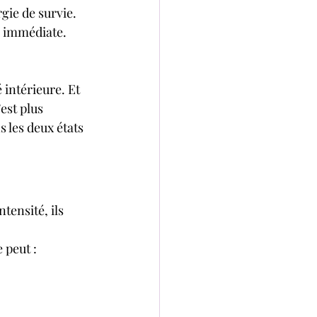
gie de survie. 
é immédiate.
 intérieure. Et 
est plus 
s les deux états 
tensité, ils 
e peut :