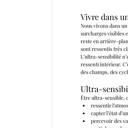
Vivre dans 
Nous vivons dans un
surcharges visibles e
reste en arrière-pla
sont ressentis très 
L’ultra-sensibilité n
ressenti intérieur. C’
des champs, des cycle
Ultra-sensibil
Être ultra-sensible, c
ressentir l’atmos
capter l’état d
percevoir des var