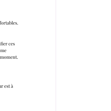
fortables.
ier ces 
ème 
r moment. 
r est à 