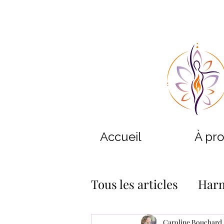
Accueil
À pr
Tous les articles
Harm
Harmonisation des l
Caroline Bouchard -