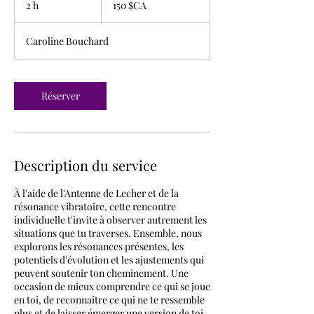
2 h
2
150 $CA
canadiens
h
Caroline Bouchard
Réserver
Description du service
À l'aide de l'Antenne de Lecher et de la
résonance vibratoire, cette rencontre
individuelle t'invite à observer autrement les
situations que tu traverses. Ensemble, nous
explorons les résonances présentes, les
potentiels d'évolution et les ajustements qui
peuvent soutenir ton cheminement. Une
occasion de mieux comprendre ce qui se joue
en toi, de reconnaître ce qui ne te ressemble
plus et de laisser émerger une version de toi