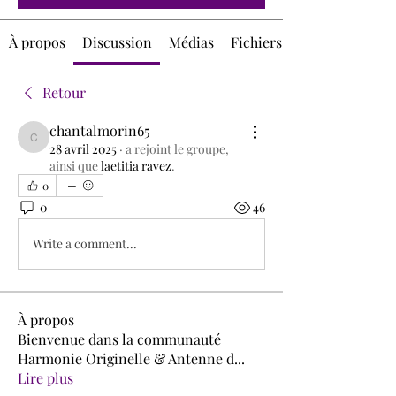
À propos
Discussion
Médias
Fichiers
Retour
chantalmorin65
chantalmorin65
28 avril 2025
·
a rejoint le groupe,
ainsi que
laetitia ravez
.
0
0
46
Write a comment...
À propos
Bienvenue dans la communauté
Harmonie Originelle & Antenne d
...
Lire plus