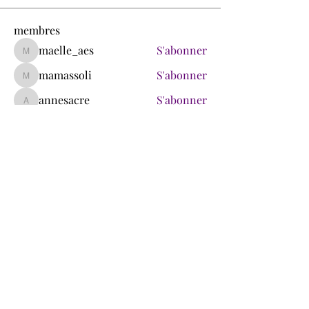
membres
maelle_aes
S'abonner
maelle_aes
mamassoli
S'abonner
mamassoli
annesacre
S'abonner
annesacre
therese.lasselle
S'abonner
therese.lasselle
isabelleracine
S'abonner
isabelleracine
Voir tous les membres (174)
Ce site ne fait pas partie du site Web de Facebook ni de