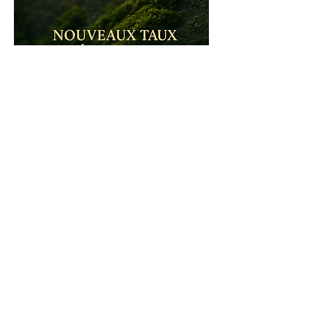
0
0
59
Write a comment...
À propos
Bienvenue dans la communauté
Harmonie Originelle & Antenne d
...
Lire plus