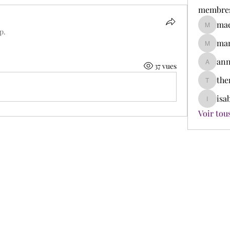
membre
mae
maelle_
p.
mam
mamasso
ann
37 vues
annesac
the
therese.l
isa
isabelle
Voir tou