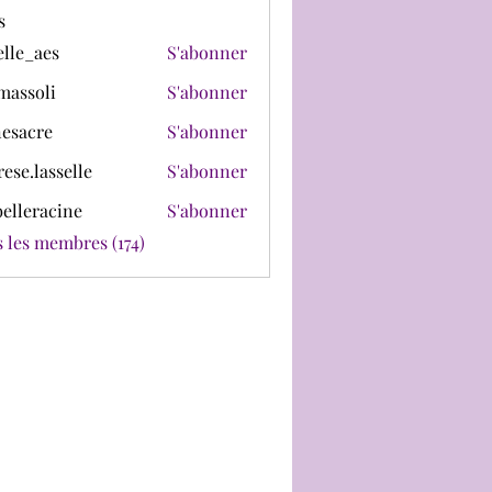
s
lle_aes
S'abonner
aes
assoli
S'abonner
li
esacre
S'abonner
re
rese.lasselle
S'abonner
asselle
belleracine
S'abonner
racine
s les membres (174)