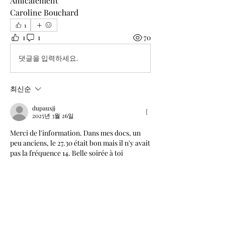
Amicalement
Caroline Bouchard
1
1
1
70
댓글을 입력하세요.
최신순
dupauxjj
2025년 3월 26일
Merci de l'information. Dans mes docs, un 
peu anciens, le 27.30 était bon mais il n'y avait 
pas la fréquence 14. Belle soirée à toi
좋아요
À propos
Bienvenue dans la communauté
Harmonie Originelle & Antenne d
...