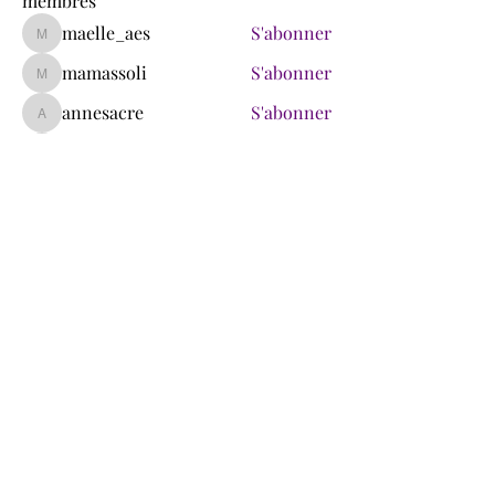
membres
maelle_aes
S'abonner
maelle_aes
mamassoli
S'abonner
mamassoli
annesacre
S'abonner
annesacre
therese.lasselle
S'abonner
therese.lasselle
isabelleracine
S'abonner
isabelleracine
Voir tous les membres (174)
Ce site ne fait pas partie du site Web de Facebook ni de
Facebook Inc. De plus, ce site n'est PAS approuvé par
Facebook de quelque manière que ce soit. FACEBOOK
est une marque déposée de FACEBOOK, Inc.