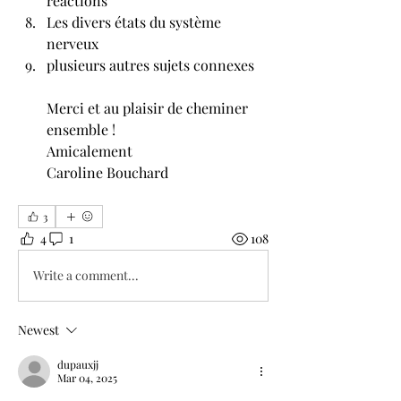
réactions
Les divers états du système 
nerveux
plusieurs autres sujets connexes
Merci et au plaisir de cheminer 
ensemble !
Amicalement
Caroline Bouchard
3
4
1
108
Write a comment...
Newest
dupauxjj
Mar 04, 2025