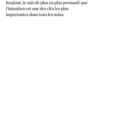
Bonjour, je suis de plus en plus persuadé que 
l'intention est une des clés les plus 
importantes dans tous les soins. 
Like
À propos
Bienvenue dans la communauté
Harmonie Originelle & Antenne d
...
Lire plus
membres
maelle_aes
S'abonner
maelle_aes
mamassoli
S'abonner
mamassoli
annesacre
S'abonner
annesacre
therese.lasselle
S'abonner
therese.lasselle
isabelleracine
S'abonner