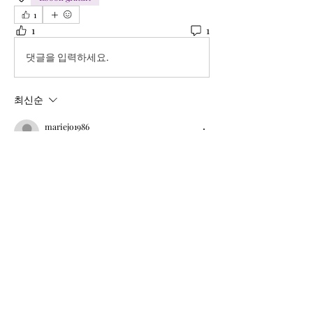
1
1
1
댓글을 입력하세요.
최신순
mariejo1986
2024년 12월 21일
Merci beaucoup Caroline 
좋아요
À propos
Bienvenue dans la communauté
Harmonie Originelle & Antenne d
...
Lire plus