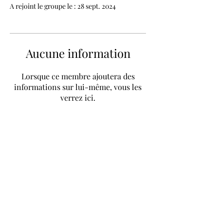
A rejoint le groupe le : 28 sept. 2024
Aucune information
Lorsque ce membre ajoutera des
informations sur lui-même, vous les
verrez ici.
Ce site ne fait pas partie du site Web de Facebook ni de
Facebook Inc. De plus, ce site n'est PAS approuvé par
Facebook de quelque manière que ce soit. FACEBOOK
est une marque déposée de FACEBOOK, Inc.
Politique de la protection de la vie privée