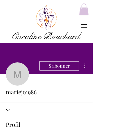
Caroline Bouchard
Plus d'actions
S'abonner
mariejo1986
mariejo1986
Profil