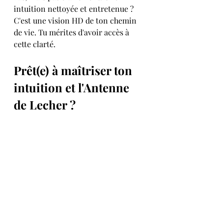
intuition nettoyée et entretenue ? 
C'est une vision HD de ton chemin 
de vie. Tu mérites d'avoir accès à 
cette clarté.
Prêt(e) à maîtriser ton 
intuition et l'Antenne 
de Lecher ?
L'atelier 
"Intuition & Canaux de 
Perception avec l'Antenne de 
Lecher"
 aura lieu le 
21 février
. Tu 
peux participer 
en direct
 ou 
en 
replay
 selon ton horaire.
Ce que tu vas apprendre :