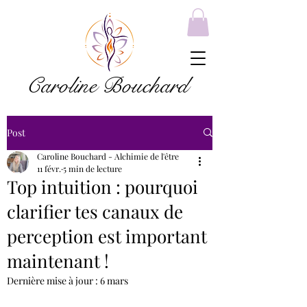
Caroline Bouchard
Post
Caroline Bouchard - Alchimie de l'être
11 févr.
5 min de lecture
Top intuition : pourquoi
clarifier tes canaux de
perception est important
maintenant !
Dernière mise à jour :
6 mars